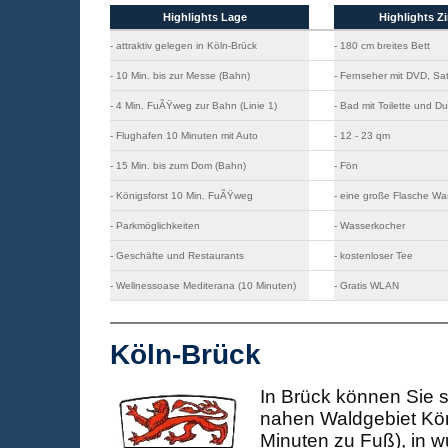
Highlights Lage
Highlights 
- attraktiv gelegen in Köln-Brück
- 180 cm breites Bett
- 10 Min. bis zur Messe (Bahn)
- Fernseher mit DVD, Sa
- 4 Min. FuÃŸweg zur Bahn (Linie 1)
- Bad mit Toilette und D
- Flughafen 10 Minuten mit Auto
- 12 - 23 qm
- 15 Min. bis zum Dom (Bahn)
- Fön
- Königsforst 10 Min. FuÃŸweg
- eine große Flasche Wa
- Parkmöglichkeiten
- Wasserkocher
- Geschäfte und Restaurants
- kostenloser Tee
- Wellnessoase Mediterana (10 Minuten)
- Gratis WLAN
Köln-Brück
In Brück können Sie 
nahen Waldgebiet Kön
Minuten zu Fuß), in 