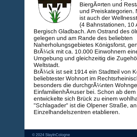
BiergÃ¤rten und Resta
und Preiskategorien. N
ist auch der Wellnes
(4 Bahnstationen, 10 
Bergisch Gladbach. Am Ostrand des öl
gelegen und am Rande des beliebten
Naherholungsgebietes Königsforst, geni
BrÃ¼ck mit ca. 10.000 Einwohnern ein
Umgebung und gleichzeitig die Zugehör
Weltstadt.
BrÃ¼ck ist seit 1914 ein Stadtteil von K
beliebtester Wohnort im Rechtsrheinis
besonders die durchgrÃ¼nten Wohnge
EinfamilienhÃ¤user bei. Schon ab dem 
entwickelte sich Brück zu einem wohlh
"Schlagader" ist die Olpener Straße, a
Einzelhandelszentren etablieren.
© 2024 StayInCologne