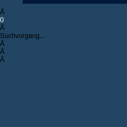
Â
0
Â
Suchvorgang...
Â
Â
Â